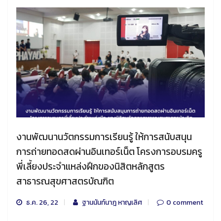
งานพัฒนานวัตกรรมการเรียนรู้ ให้การสนับสนุน
การถ่ายทอดสดผ่านอินเทอร์เน็ต โครงการอบรมครู
พี่เลี้ยงประจำแหล่งฝึกของนิสิตหลักสูตร
สาธารณสุขศาสตรบัณฑิต
ธ.ค. 26, 22
ฐานนันท์นาฎ หาญเลิศ
0 comment