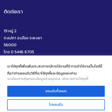
ติดต่อเรา
19 หมู่ 2
ต.แม่กา อ.เมือง จ.พะเยา
56000
โทร 0 5446 6705
Mail : upili@up.ac.th
Facebook
YouTube
Instagram
TikTok
เราใช้คุกกี้เพื่อเพิ่มประสบการณ์การใช้งานที่ดี การเข้าใช้งานเว็บไซต์นี้
ถือว่าท่านยอมรับวิธีที่เราใช้คุกกี้และข้อมูลของท่าน
ระเบียบการคุ้มครองข้อมูลส่วนบุคคล, นโยบายการใช้คุกกี้
ยอมรับทั้งหมด
© 2022 Innovative Learning Institute, University of
Live Chat
Phayao
ไม่ยอมรับ