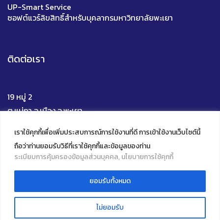
UP-Smart Service
ซอฟต์แวร์ลิขสิทธิ์สำหรับบุคลากรมหาวิทยาลัยพะเยา
ติดต่อเรา
19 หมู่ 2
ต.แม่กา อ.เมือง จ.พะเยา
56000
เราใช้คุกกี้เพื่อเพิ่มประสบการณ์การใช้งานที่ดี การเข้าใช้งานเว็บไซต์นี้
โทร 0 5446 6705
ถือว่าท่านยอมรับวิธีที่เราใช้คุกกี้และข้อมูลของท่าน
Mail : upili@up.ac.th
ระเบียบการคุ้มครองข้อมูลส่วนบุคคล, นโยบายการใช้คุกกี้
Facebook
YouTube
Instagram
TikTok
ยอมรับทั้งหมด
Live Chat
ไม่ยอมรับ