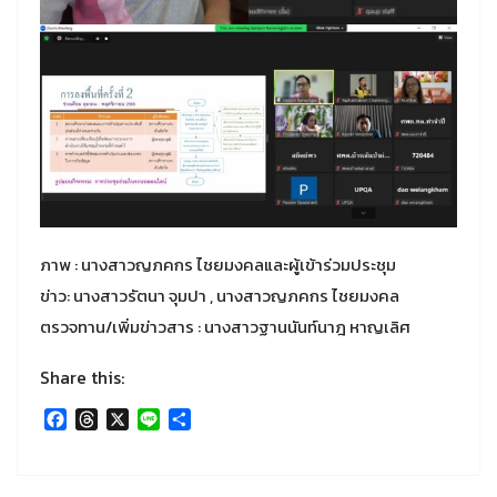
ภาพ : นางสาวญภคกร ไชยมงคลและผู้เข้าร่วมประชุม
ข่าว: นางสาวรัตนา จุมปา , นางสาวญภคกร ไชยมงคล
ตรวจทาน/เพิ่มข่าวสาร : นางสาวฐานนันท์นาฎ หาญเลิศ
Share this:
Facebook
Threads
X
Line
Share