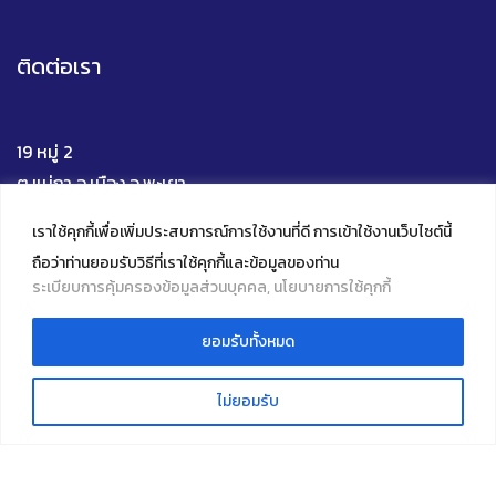
ติดต่อเรา
19 หมู่ 2
ต.แม่กา อ.เมือง จ.พะเยา
56000
เราใช้คุกกี้เพื่อเพิ่มประสบการณ์การใช้งานที่ดี การเข้าใช้งานเว็บไซต์นี้
โทร 0 5446 6705
ถือว่าท่านยอมรับวิธีที่เราใช้คุกกี้และข้อมูลของท่าน
Mail : upili@up.ac.th
ระเบียบการคุ้มครองข้อมูลส่วนบุคคล, นโยบายการใช้คุกกี้
Facebook
YouTube
Instagram
TikTok
ยอมรับทั้งหมด
Live Chat
ไม่ยอมรับ
© 2022 Innovative Learning Institute, University of
Phayao