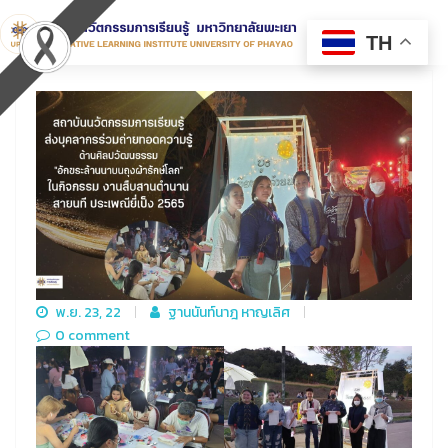
TH
พ.ย. 23, 22
ฐานนันท์นาฎ หาญเลิศ
0 comment