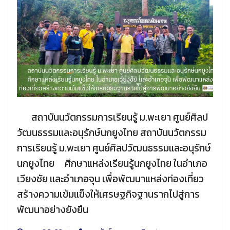
สถาบันนวัตกรรมการเรียนรู้ ม.พะเยา ศูนย์ศิลป
วัฒนธรรมและอนุรักษ์นกยูงไทย สถาบันนวัตกรรม
การเรียนรู้ ม.พะเยา ศูนย์ศิลปวัฒนธรรมและอนุรักษ์
นกยูงไทย ศึกษาแหล่งเรียนรู้นกยูงไทย ในอำเภอ
เวียงชัย และอำเภอจุน เพื่อพัฒนาแหล่งท่องเที่ยว
สร้างความเข้มแข็งให้เศรษฐกิจฐานรากไปสู่การ
พัฒนาอย่างยังยืน