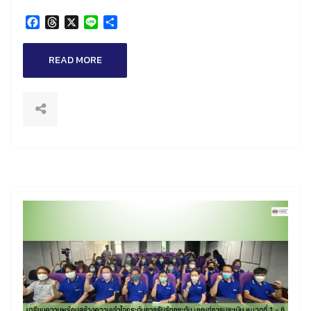
Facebook
Threads
X
Line
Share
READ MORE