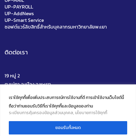
UP-MAIL
UP-PAYROLL
UP-AddNews
UP-Smart Service
ซอฟต์แวร์ลิขสิทธิ์สำหรับบุคลากรมหาวิทยาลัยพะเยา
ติดต่อเรา
19 หมู่ 2
ต.แม่กา อ.เมือง จ.พะเยา
56000
เราใช้คุกกี้เพื่อเพิ่มประสบการณ์การใช้งานที่ดี การเข้าใช้งานเว็บไซต์นี้
โทร 0 5446 6705
ถือว่าท่านยอมรับวิธีที่เราใช้คุกกี้และข้อมูลของท่าน
Mail : upili@up.ac.th
ระเบียบการคุ้มครองข้อมูลส่วนบุคคล, นโยบายการใช้คุกกี้
Facebook
YouTube
Instagram
TikTok
ยอมรับทั้งหมด