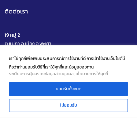
ติดต่อเรา
19 หมู่ 2
ต.แม่กา อ.เมือง จ.พะเยา
56000
เราใช้คุกกี้เพื่อเพิ่มประสบการณ์การใช้งานที่ดี การเข้าใช้งานเว็บไซต์นี้
โทร 0 5446 6705
ถือว่าท่านยอมรับวิธีที่เราใช้คุกกี้และข้อมูลของท่าน
Mail : upili@up.ac.th
ระเบียบการคุ้มครองข้อมูลส่วนบุคคล, นโยบายการใช้คุกกี้
Facebook
YouTube
Instagram
TikTok
ยอมรับทั้งหมด
Live Chat
ไม่ยอมรับ
© 2022 Innovative Learning Institute, University of
Phayao